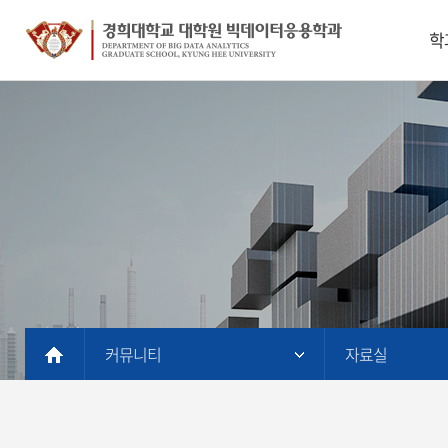
학
학과
교
오
커뮤니티 
자료실 